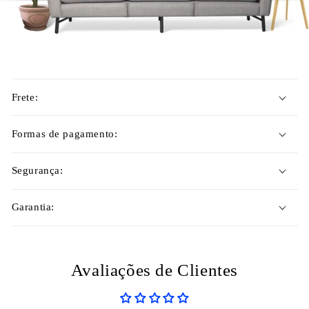
C
o
Frete:
n
t
Formas de pagamento:
e
ú
Segurança:
d
o
Garantia:
r
e
c
o
Avaliações de Clientes
l
h