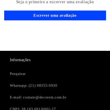
Seja o primeiro a escrever uma avaliação
í
v
Escrever uma avaliação
e
l
Informações
Pesquisar
Whatsapp: (21) 98355-0930
E-mail: contato@decorem.com.br
CNPJ: 38.163.691/0001-17