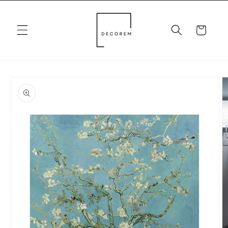
Pular
para o
conteúdo
Carrinho
Pular para
as
informações
do produto