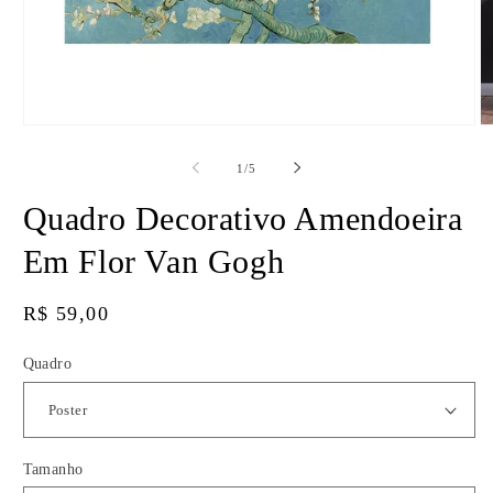
Abrir
Ab
mídia
m
1
2
de
1
/
5
na
n
janela
ja
Quadro Decorativo Amendoeira
modal
m
Em Flor Van Gogh
Preço
R$ 59,00
normal
Quadro
Tamanho