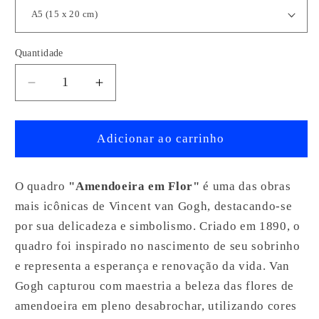
Quantidade
Quantidade
Diminuir
Aumentar
a
a
quantidade
quantidade
de
de
Adicionar ao carrinho
Quadro
Quadro
Decorativo
Decorativo
O quadro
"Amendoeira em Flor"
é uma das obras
Amendoeira
Amendoeira
Em
Em
mais icônicas de Vincent van Gogh, destacando-se
Flor
Flor
por sua delicadeza e simbolismo. Criado em 1890, o
Van
Van
quadro foi inspirado no nascimento de seu sobrinho
Gogh
Gogh
e representa a esperança e renovação da vida. Van
Gogh capturou com maestria a beleza das flores de
amendoeira em pleno desabrochar, utilizando cores