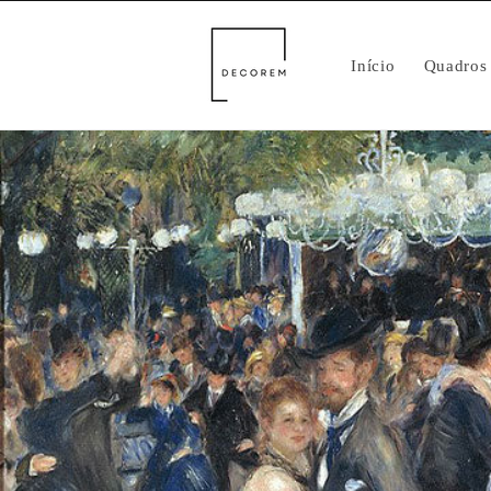
Pular
para o
conteúdo
Início
Quadros 