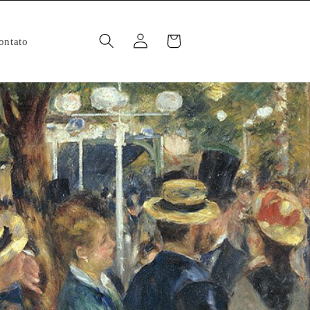
Fazer
Carrinho
ontato
login