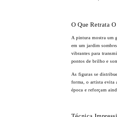
O Que Retrata O 
A pintura mostra um g
em um jardim sombread
vibrantes para transm
pontos de brilho e som
As figuras se distrib
forma, o artista evit
época e reforçam ainda
Técnica Impressi