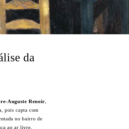
lise da
rre-Auguste Renoir
,
s
, pois capta com
entada no bairro de
ça ao ar livre.